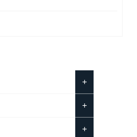
+
+
+