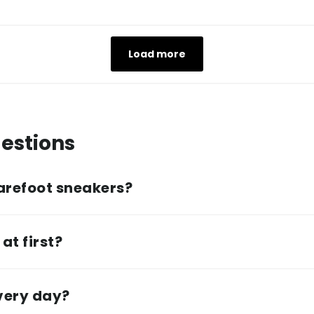
Load more
estions
arefoot sneakers?
at first?
every day?