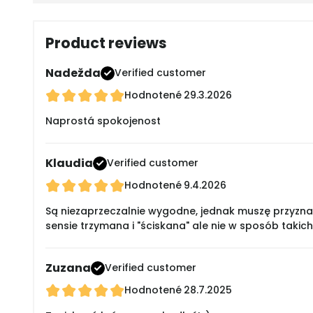
Product reviews
Nadežda
Verified customer
Hodnotené
29.3.2026
Naprostá spokojenost
Klaudia
Verified customer
Hodnotené
9.4.2026
Są niezaprzeczalnie wygodne, jednak muszę przyznać,
sensie trzymana i "ściskana" ale nie w sposób takich 
Zuzana
Verified customer
Hodnotené
28.7.2025