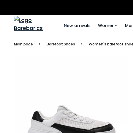
New arrivals
Women
Me
Main page
Barefoot Shoes
Women's barefoot sho