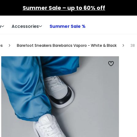
Summer Sale – up to 60% off
n
Accessories
Summer Sale %
es
Barefoot Sneakers Barebarics Vaporo - White & Black
38