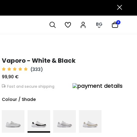
0
BG
Vaporo - White & Black
(333)
99,90 €
Fast and secure shipping
Colour / Shade