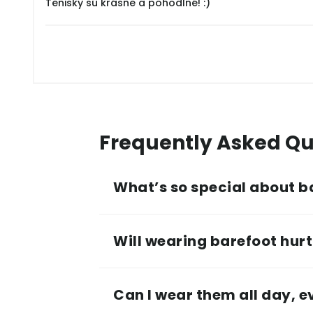
Tenisky sú krásne a pohodlné! :)
Frequently Asked Qu
What’s so special about b
Will wearing barefoot hurt 
Can I wear them all day, 