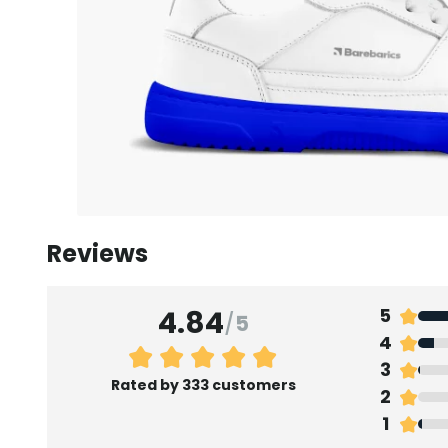
Reviews
4.84
5
/
5
4
3
Rated by 333 customers
2
1